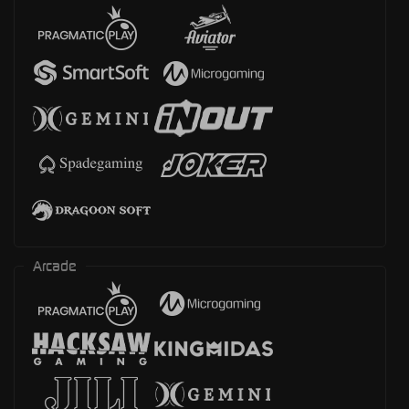
Arcade