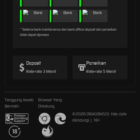
* Selama bank maintenance dan bank offline deposit dan penarikan
tidak dapat diproses
Deposit
Penarikan
Rata-rata 3 Menit
Rata-rata 5 Menit
Tanggung Jawab
Browser Yang
Bermain
Didukung
©2026 DRAGON222. Hak cipta
dilindungi | 18+