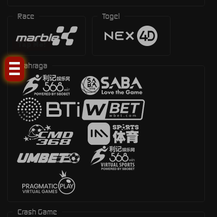
Race
Togel
Tap Me!
Olahraga
Crash Game