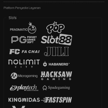
Platform Penyedia Layanan
Slots