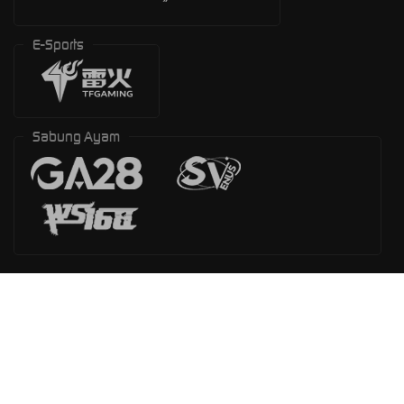
E-Sports
Sabung Ayam