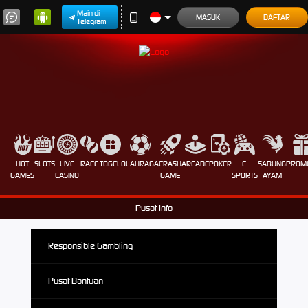
Main di
MASUK
DAFTAR
Telegram
HOT
SLOTS
LIVE
RACE
TOGEL
OLAHRAGA
CRASH
ARCADE
POKER
E-
SABUNG
PROM
GAMES
CASINO
GAME
SPORTS
AYAM
Pusat Info
Responsible Gambling
Pusat Bantuan