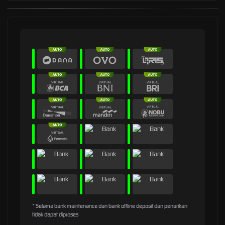
* Selama bank maintenance dan bank offline deposit dan penarikan
tidak dapat diproses