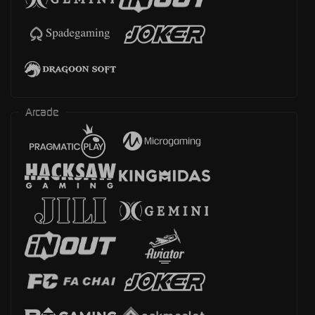
Arcade