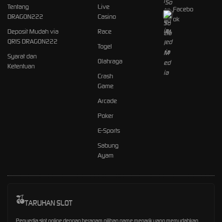
Tentang
Live
Facebo
DRAGON222
Casino
ok
Deposit Mudah via
Race
QRIS DRAGON222
Togel
Syarat dan
Olahraga
Ketentuan
Crash
Game
Arcade
Poker
E-Sports
Sabung
Ayam
TARUHAN SLOT
Penyedia slot online dengan beragam pilihan game menarik yang memudahkan