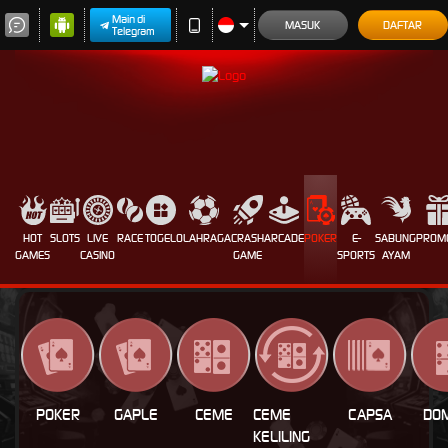
Main di
MASUK
DAFTAR
Telegram
HOT
SLOTS
LIVE
RACE
TOGEL
OLAHRAGA
CRASH
ARCADE
POKER
E-
SABUNG
PROM
GAMES
CASINO
GAME
SPORTS
AYAM
POKER
GAPLE
CEME
CEME
CAPSA
DOM
KELILING