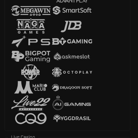
Live Casino