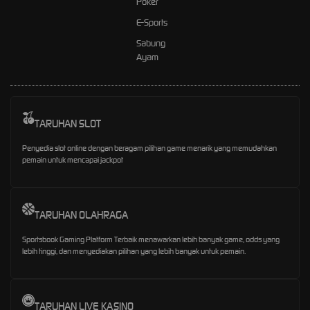
Poker
E-Sports
Sabung
Ayam
TARUHAN SLOT
Penyedia slot online dengan beragam pilihan game menarik yang memudahkan
pemain untuk mencapai jackpot
TARUHAN OLAHRAGA
Sportsbook Gaming Platform Terbaik menawarkan lebih banyak game, odds yang
lebih tinggi, dan menyediakan pilihan yang lebih banyak untuk pemain.
TARUHAN LIVE KASINO