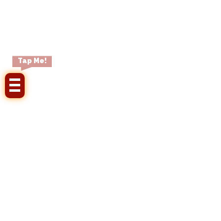
Tap Me!