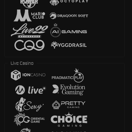
Live Casino