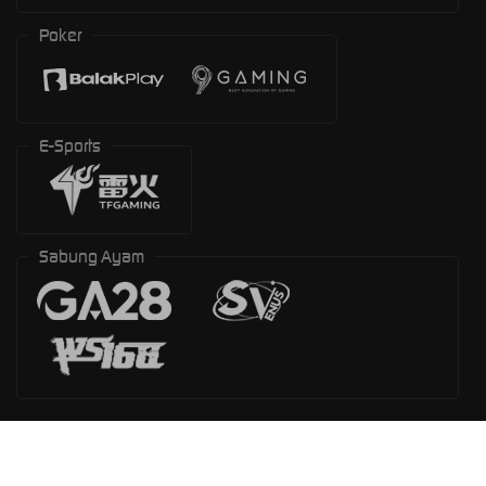
Poker
E-Sports
Sabung Ayam