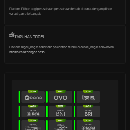
Platform Pilihan bagi perusahaan-perusahaan terbaik di dunia, dengan pilihan
variasi game terbanyak
TARUHAN TOGEL
Platform togel yang menarik dari perusahan terbaik di dunia yang menawarkan
hadiah kemenangan besar