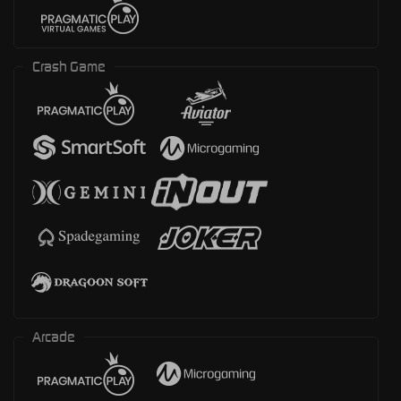
Crash Game
Arcade