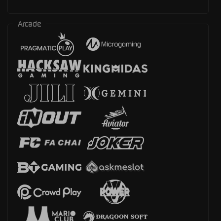
Arcade