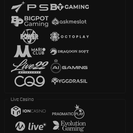
Live Casino