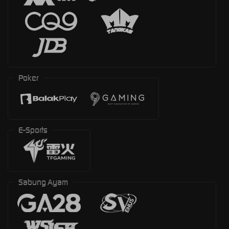
Poker
E-Sports
Sabung Ayam