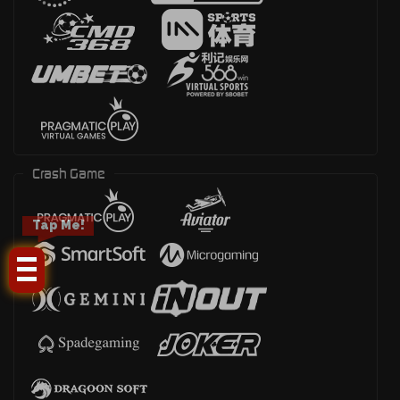
Crash Game
Tap Me!