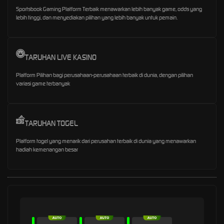
Sportsbook Gaming Platform Terbaik menawarkan lebih banyak game, odds yang
lebih tinggi, dan menyediakan pilihan yang lebih banyak untuk pemain.
TARUHAN LIVE KASINO
Platform Pilihan bagi perusahaan-perusahaan terbaik di dunia, dengan pilihan
variasi game terbanyak
TARUHAN TOGEL
Platform togel yang menarik dari perusahan terbaik di dunia yang menawarkan
hadiah kemenangan besar