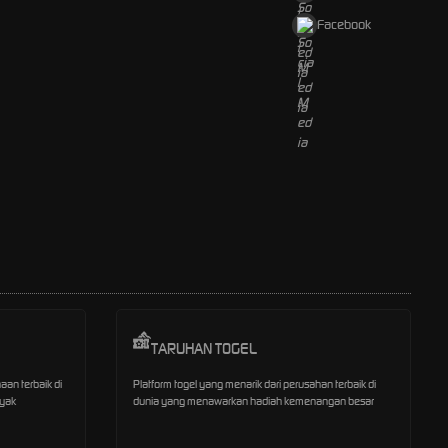
Facebook
TARUHAN TOGEL
aan terbaik di
Platform togel yang menarik dari perusahan terbaik di
nyak
dunia yang menawarkan hadiah kemenangan besar