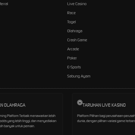
ferral
Live Casino
Race
Togel
Olahraga
Crash Game
Arcade
Poker
E-Sports
Sabung Ayam
N OLAHRAGA
TARUHAN LIVE KASINO
ming Platform Terbaik menawarkan lebih
Platform Pilihan bagi perusahaan-perusah
dds yang lebih tinggi, dan menyediakan
dunia, dengan pilihan variasi game terba
ebih banyak untuk pemain.