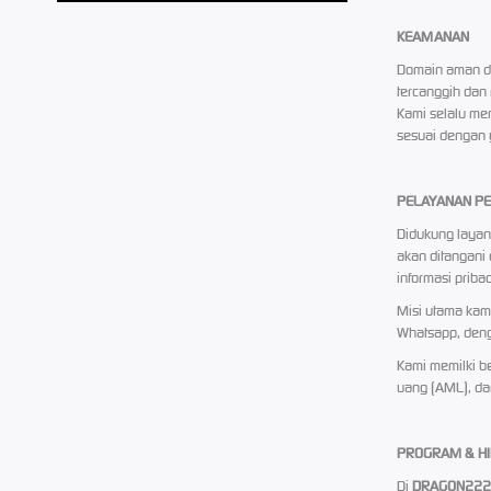
KEAMANAN
Domain aman dan
tercanggih dan
Kami selalu me
sesuai dengan y
PELAYANAN P
Didukung layan
akan ditangani
informasi pribad
Misi utama kam
Whatsapp, deng
Kami memilki b
uang (AML), da
PROGRAM & H
Di
DRAGON222