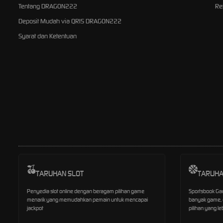
Tentang DRAGON222
Re
Deposit Mudah via QRIS DRAGON222
Syarat dan Ketentuan
TARUHAN SLOT
TARUHA
Penyedia slot online dengan beragam pilihan game
Sportsbook Ga
menarik yang memudahkan pemain untuk mencapai
banyak game, o
jackpot
pilihan yang l