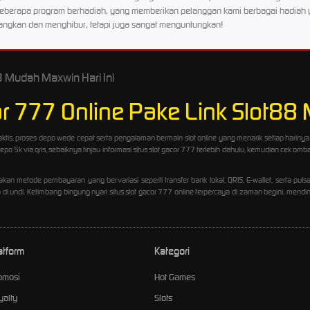
beberapa program berhadiah, yang memberikan pelanggan kami berbagai hadiah y
gkan dan menghibur, tetapi juga sangat menguntungkan!
8 Mudah Maxwin Hari Ini
r 777 Online Pake Link Slot88 
praktis, proses depo wede cepat serta pengalaman bermain slot online yang menarik setiap hariny
 via qris, sebaiknya tinjau informasi situs slot gacor 777 terlebih dahulu, kemudian cek ombak g
tode pembayaran yang bervariasi seperti transfer bank lokal, QRIS, E-wallet, serta pulsa d
 undi. Ketimbang bingung nyari situs slot gacor 777 online terpercaya di zaman begini, men
atform
Kategori
omosi
Hot Games
yalty
Slots