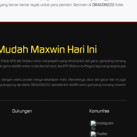
ang benar-benar layak untuk para pemain. Bermain di
DRAGON222
tidak
Mudah Maxwin Hari Ini
a. Pakai APK slot terbaru untuk menjelajahi ruang dimensi link slot gacor gampang menang
ame slot88 online mulai dari bet kecil. Jika RTP (Return-to-Player) lagi wangi segera gas
engan waktu proses hanya sekedipan mata. Menariknya, situs slot gacor hari ini juga
ding langsung aja daftar DRAGON222 spesialis link slot88 resmi gampang menang maxwin
Dukungan
Komunitas
Instagram
Twitter